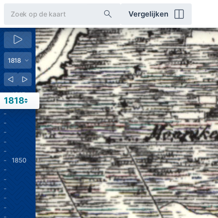
Vergelijken
1815
1818
1850