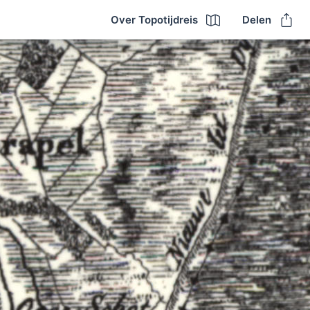
Over Topotijdreis
Delen