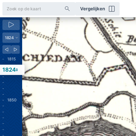
Vergelijken
1815
1824
1850