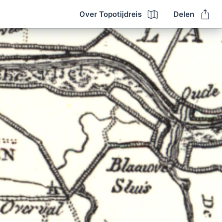
Over Topotijdreis
Delen