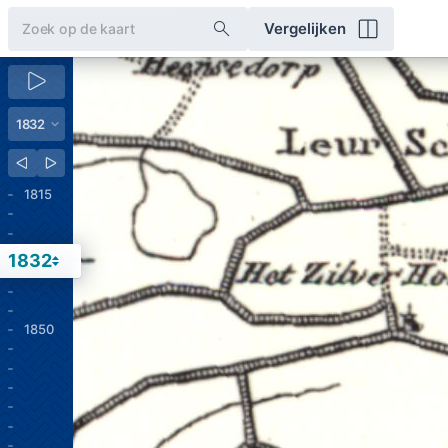
Vergelijken
1815
1832
1850