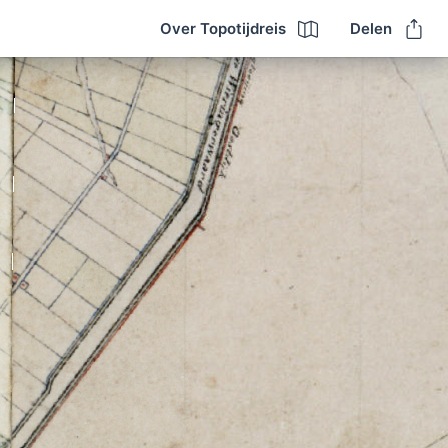
Over Topotijdreis
Delen