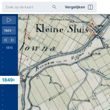
Vergelijken
1815
1849
1850