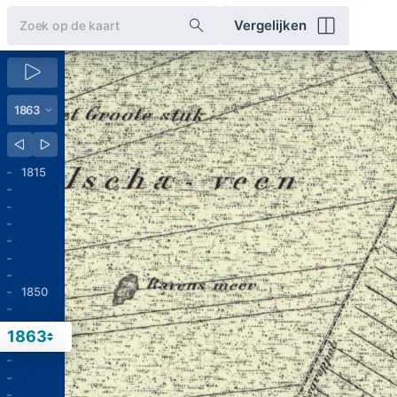
Vergelijken
1815
1850
1863