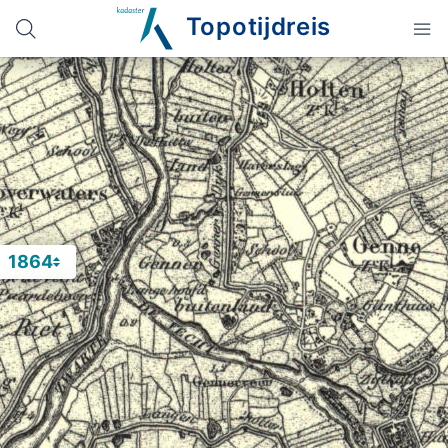
Topotijdreis
1864