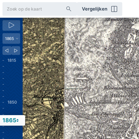
Vergelijken
1815
1850
1865