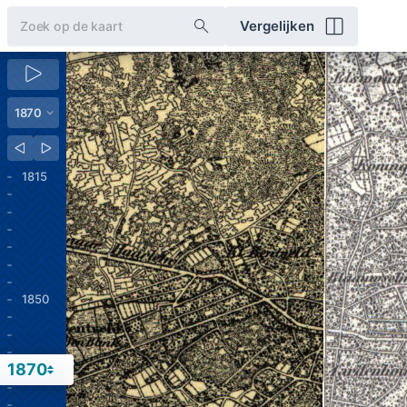
Vergelijken
1815
1850
1870