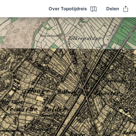
Over Topotijdreis
Delen