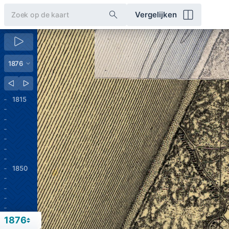
Vergelijken
1815
1850
1876