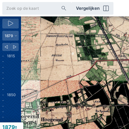
Vergelijken
1815
1850
1879