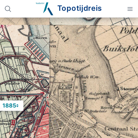
Topotijdreis
1885