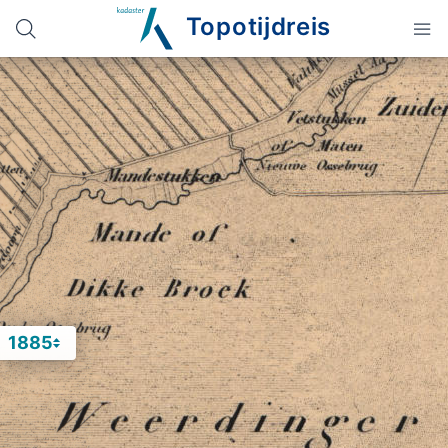
Topotijdreis
1885