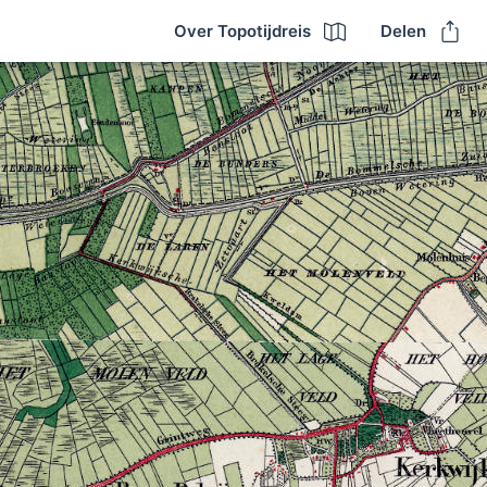
Over Topotijdreis
Delen