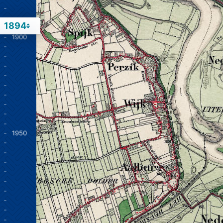
1894
1900
1950