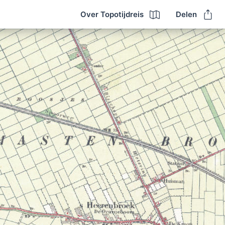
Over Topotijdreis
Delen