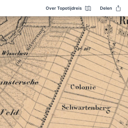
Over Topotijdreis
Delen