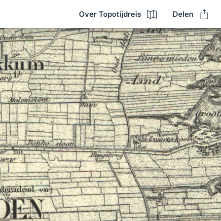
Over Topotijdreis
Delen