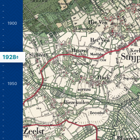
1900
1928
1950