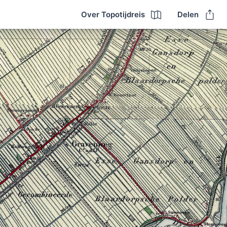
Over Topotijdreis
Delen