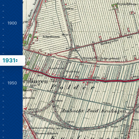
1900
1931
1950