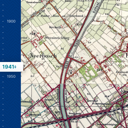
1900
1941
1950