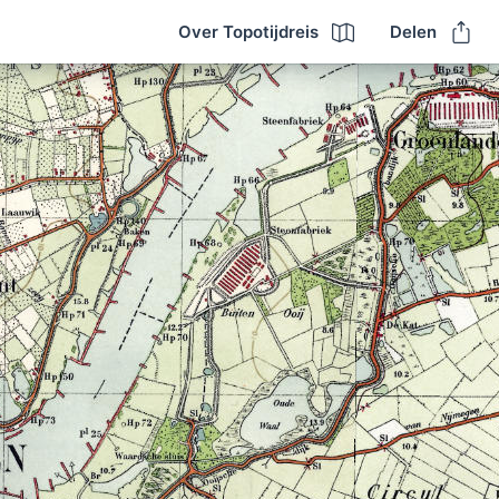
Over Topotijdreis
Delen