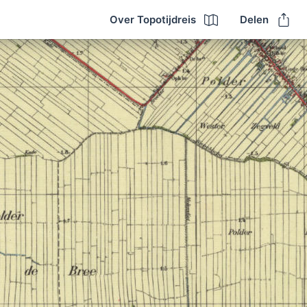
Over Topotijdreis
Delen