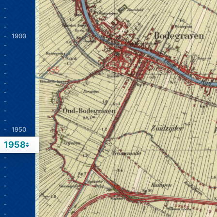
1900
1950
1958