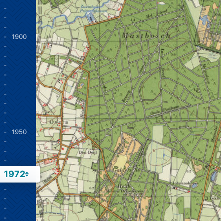
1900
1950
1972