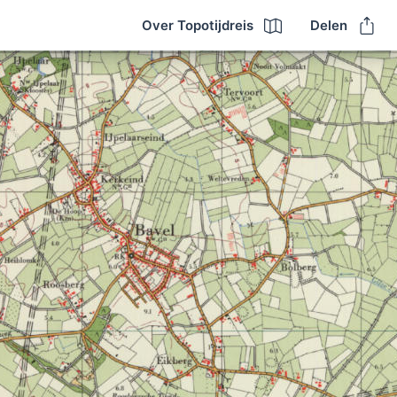
Over Topotijdreis
Delen